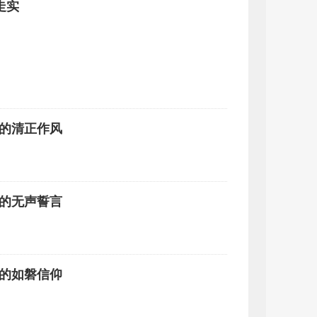
走实
诚的清正作风
宁的无声誓言
昌的如磐信仰