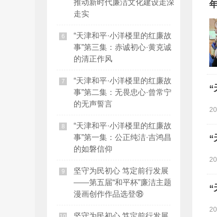
推动新时代廉洁文化建设走深
走实
“天津和平·小洋楼里的红廉故
6
事”第三集：赤诚初心·黄克诚
的清正作风
“天津和平·小洋楼里的红廉故
7
事”第二集：无畏忠心·曾常宁
的无声誓言
2
“天津和平·小洋楼里的红廉故
8
事”第一集：公正纯洁·吉鸿昌
的如磐信仰
2
坚守为民初心 笃定前行发展
9
——第五届“和平杯”廉洁主题
漫画创作作品选登⑱
2
坚守为民初心 笃定前行发展
10