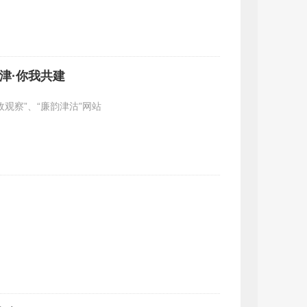
天津·你我共建
政观察”、“廉韵津沽”网站