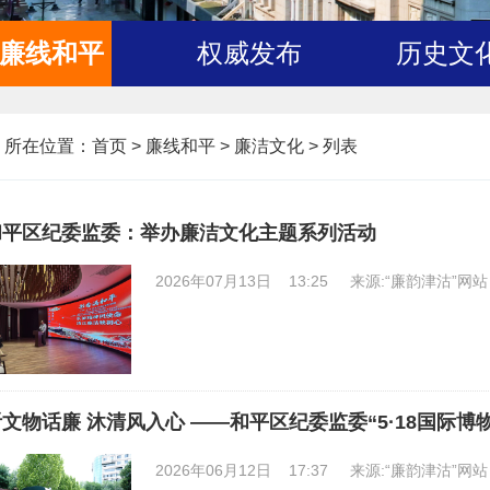
廉线和平
权威发布
历史文
所在位置：
首页
>
廉线和平 >
廉洁文化 >
列表
和平区纪委监委：举办廉洁文化主题系列活动
2026年07月13日 13:25
来源:“廉韵津沽”网站
听文物话廉 沐清风入心 ——和平区纪委监委“5·18国际
2026年06月12日 17:37
来源:“廉韵津沽”网站