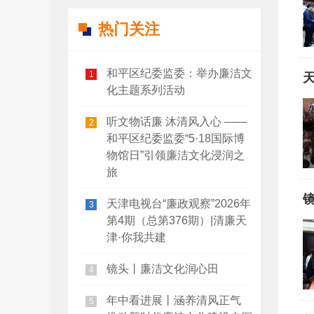
热门关注
和平区纪委监委：举办廉洁文
1
天
化主题系列活动
听文物话廉 沐清风入心 ——
2
和平区纪委监委“5·18国际博
物馆日”引领廉洁文化浸润之
旅
天津电视台“廉政观察”2026年
3
第4期（总第376期）|清廉天
津·你我共建
镜头丨廉洁文化润心田
4
年中看进展丨涵养清风正气
5