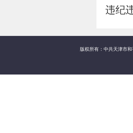
违纪
版权所有：中共天津市和