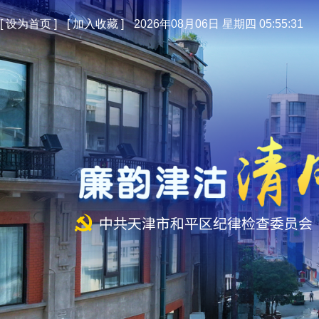
[
设为首页
]
[
加入收藏
]
2026年08月06日 星期四 05:55:32