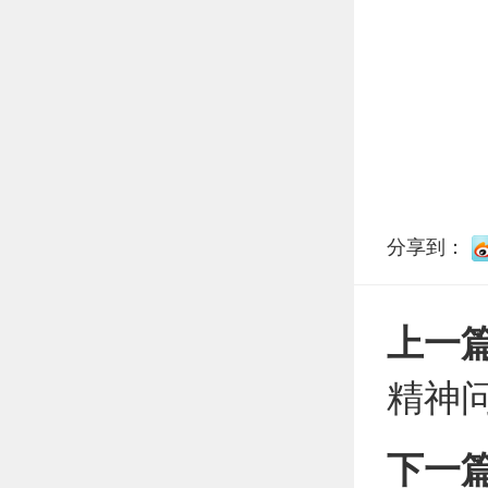
分享到：
上一
精神问
下一