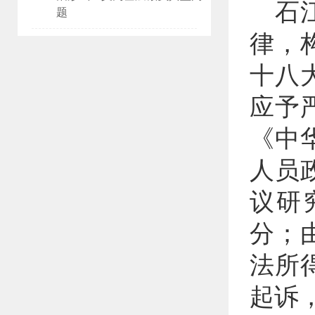
石
题
律，
十八
应予
《中
人员
议研
分；
法所
起诉